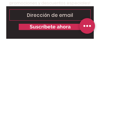
promociones y descuentos especiales!
Suscríbete ahora
Contáctanos para tu pedido
personalizado:
Solo chat al
6249.9858 - 6269.3973
.
Somos tienda online, nuestro taller
está ubicado en Brisas del Golf,
Panamá, solo para retiros.
Pago Online seguro:
Horarios de entrega: