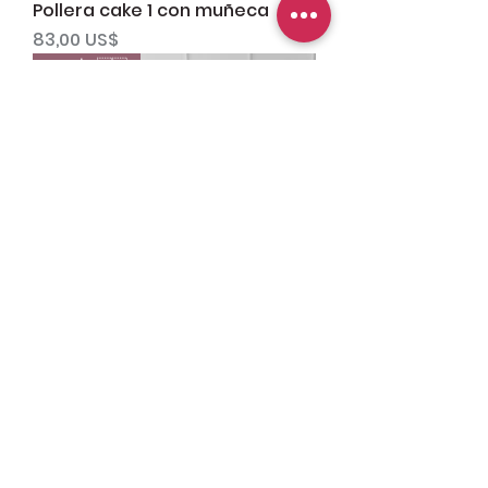
Pollera cake 1 con muñeca
Precio
83,00 US$
Patria 🇵🇦
Sombrero pintado
Precio
80,00 US$
Cargar más