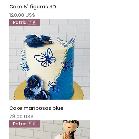
Cake 8” figuras 3D
Precio
120,00 US$
Patria 🇵🇦
Cake mariposas blue
Precio
78,00 US$
Patria 🇵🇦