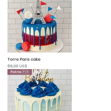
Torre Paris cake
Precio
89,00 US$
Patria 🇵🇦