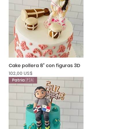
Cake pollera 8” con figuras 3D
Precio
102,00 US$
Patria 🇵🇦