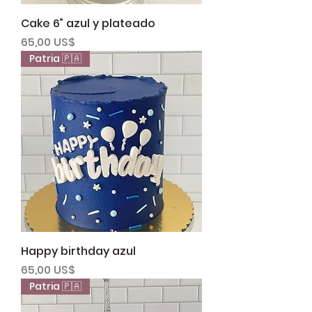
Cake 6” azul y plateado
Precio
65,00 US$
Patria 🇵🇦
Happy birthday azul
Precio
65,00 US$
Patria 🇵🇦