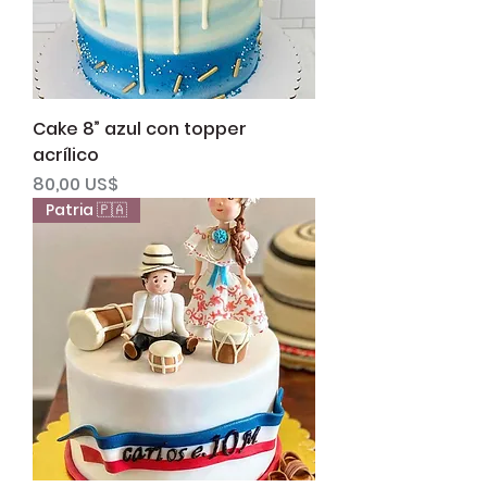
Cake 8” azul con topper
acrílico
Precio
80,00 US$
Patria 🇵🇦