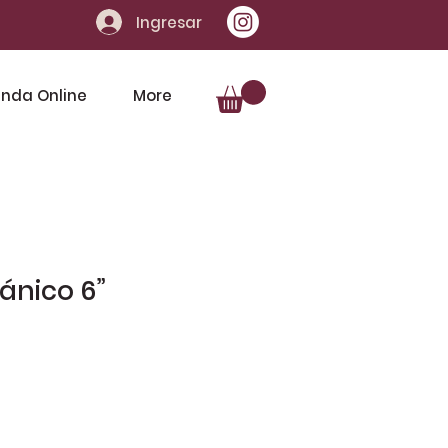
Ingresar
enda Online
More
ánico 6”