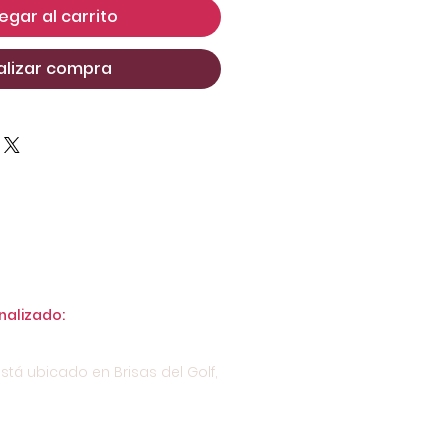
egar al carrito
alizar compra
nalizado:
stá ubicado en Brisas del Golf,