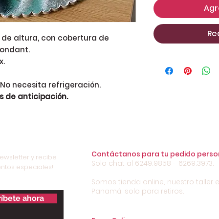
Agr
Re
 de altura, con cobertura de
fondant.
x.
 No necesita refrigeración.
s de anticipación.
Contáctanos para tu pedido perso
ewsletter y recibe
Solo chat al 6249.9858 - 6269.3973.
ntos especiales!
Somos tienda online, nuestro taller e
Panamá, solo para retiros.
íbete ahora