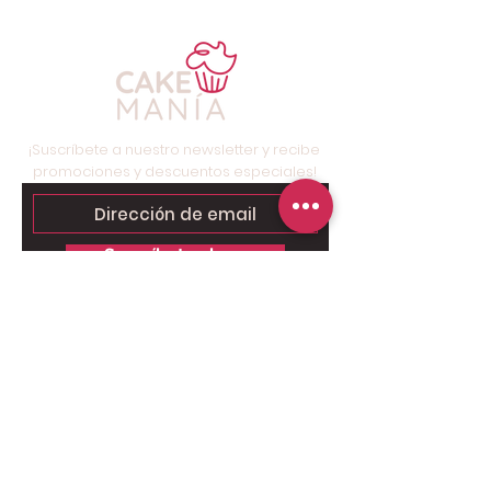
¡Suscríbete a nuestro newsletter y recibe
promociones y descuentos especiales!
Suscríbete ahora
Contáctanos para tu pedido
personalizado:
Solo chat al
6249.9858 - 6269.3973
.
Somos tienda online, nuestro taller
está ubicado en Brisas del Golf,
Panamá, solo para retiros.
Pago Online seguro: