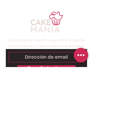
¡Suscríbete a nuestro newsletter y recibe
promociones y descuentos especiales!
Suscríbete ahora
Contáctanos para tu pedido
personalizado:
Solo chat al
6249.9858 - 6269.3973
.
Somos tienda online, nuestro taller
está ubicado en Brisas del Golf,
Panamá, solo para retiros.
Pago Online seguro: