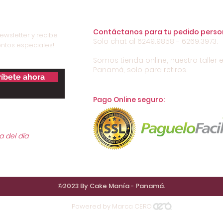
Contáctanos para tu pedido perso
ewsletter y recibe
Solo chat al 6249.9858 - 6269.3973.
ntos especiales!
Somos tienda online, nuestro taller e
Panamá, solo para retiros.
íbete ahora
Pago Online seguro:
a del día
©2023 By Cake Manía - Panamá.
Powered by Marca CERO