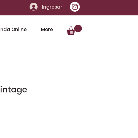
Ingresar
enda Online
More
intage