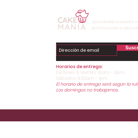
¡Suscríbete a nuestro n
promociones y descue
Suscr
Horarios de entrega:
De lunes a Viernes 10am - 3pm.
Sábados 9:30am - 1pm.
El horario de entrega será según la rut
Los domingos no trabajamos.