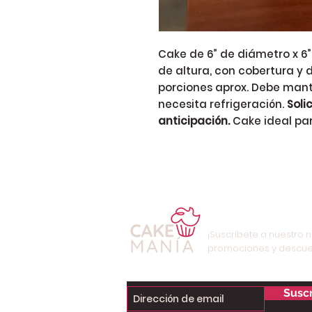
Cake de 6” de diámetro x 6”
de altura, con cobertura y 
porciones aprox. Debe mant
necesita refrigeración.
Soli
anticipación.
Cake ideal pa
¡Suscríbete a nuestro n
promociones y descue
Suscr