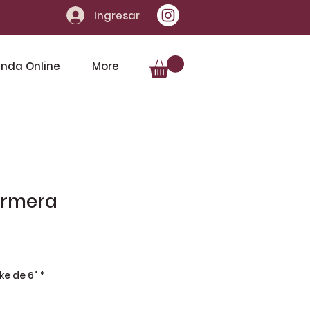
Ingresar
enda Online
More
ermera
o
e de 6"
*