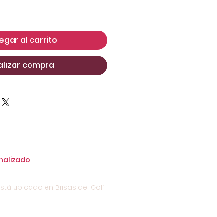
egar al carrito
alizar compra
nalizado:
stá ubicado en Brisas del Golf,