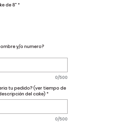
e de 8"
*
nombre y/o numero?
0/500
eria tu pedido? (ver tiempo de
descripción del cake)
*
0/500