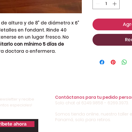
 de altura y de 8” de diámetro x 6”
Agr
detalles en fondant. Rinde 40
enerse en un lugar fresco. No
Re
citarlo con mínimo 5 días de
ra doctora o enfermera.
Contáctanos para tu pedido perso
ewsletter y recibe
Solo chat al 6249.9858 - 6269.3973.
ntos especiales!
Somos tienda online, nuestro taller e
Panamá, solo para retiros.
íbete ahora