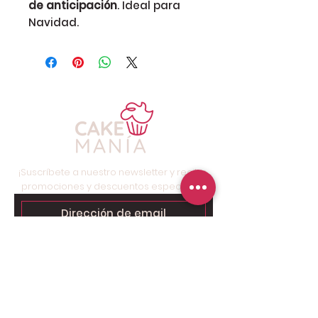
de anticipación
. Ideal para
Navidad.
¡Suscríbete a nuestro newsletter y recibe
promociones y descuentos especiales!
Suscríbete ahora
Contáctanos para tu pedido
personalizado:
Solo chat al
6249.9858 - 6269.3973
.