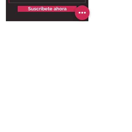
Suscríbete ahora
Contáctanos para tu pedido
personalizado:
Solo chat al
6249.9858 - 6269.3973
.
Somos tienda online, nuestro taller
está ubicado en Brisas del Golf,
Panamá, solo para retiros.
Pago Online seguro:
Horarios de entrega:
De lunes a Viernes 10am - 3pm.
Sábados 9:30am - 1pm.
El horario de entrega será según la ruta