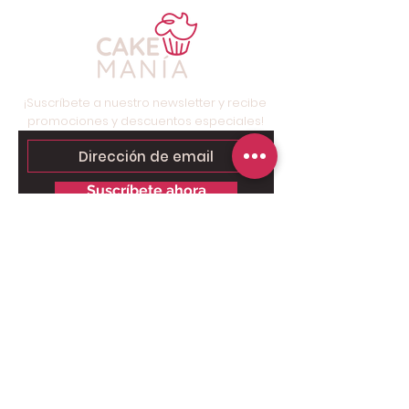
¡Suscríbete a nuestro newsletter y recibe
promociones y descuentos especiales!
Suscríbete ahora
Contáctanos para tu pedido
personalizado:
Solo chat al
6249.9858 - 6269.3973
.
Somos tienda online, nuestro taller
está ubicado en Brisas del Golf,
Panamá, solo para retiros.
Pago Online seguro: