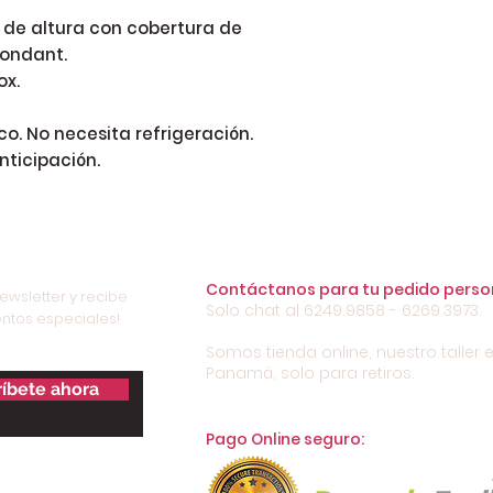
 de altura con cobertura de 
ondant.

x.

o. No necesita refrigeración.

nticipación.
Contáctanos para tu pedido perso
ewsletter y recibe
Solo chat al 6249.9858 - 6269.3973.
ntos especiales!
Somos tienda online, nuestro taller e
Panamá, solo para retiros.
íbete ahora
Pago Online seguro: