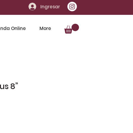
Ingresar
enda Online
More
us 8”