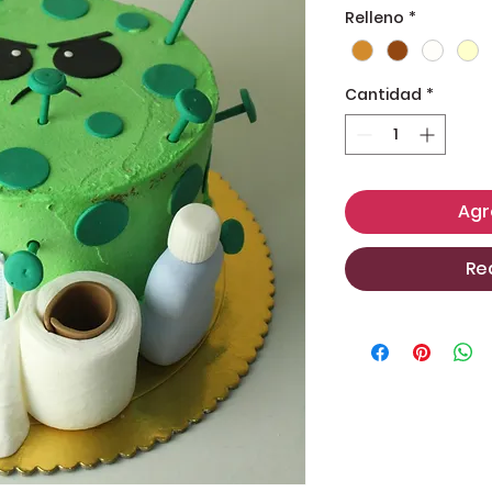
Relleno
*
Cantidad
*
Agr
Re