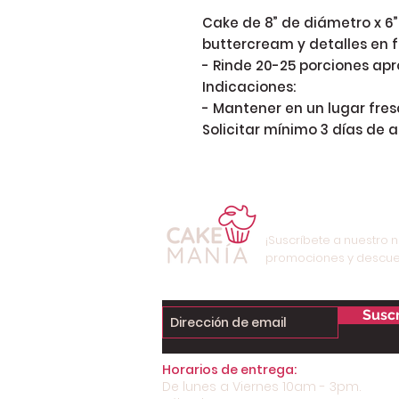
Cake de 8” de diámetro x 6”
buttercream y detalles en f
- Rinde 20-25 porciones apro
Indicaciones:

- Mantener en un lugar fresc
Solicitar mínimo 3 días de a
¡Suscríbete a nuestro n
promociones y descue
Suscr
Horarios de entrega:
De lunes a Viernes 10am - 3pm.