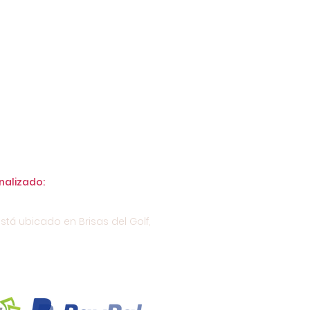
nalizado:
stá ubicado en Brisas del Golf,