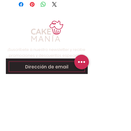
¡Suscríbete a nuestro newsletter y recibe
promociones y descuentos especiales!
Suscríbete ahora
Contáctanos para tu pedido
personalizado:
Solo chat al
6249.9858 - 6269.3973
.
Somos tienda online, nuestro taller
está ubicado en Brisas del Golf,
Panamá, solo para retiros.