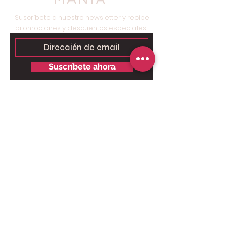
¡Suscríbete a nuestro newsletter y recibe
promociones y descuentos especiales!
Suscríbete ahora
Contáctanos para tu pedido
personalizado:
Solo chat al
6249.9858 - 6269.3973
.
Somos tienda online, nuestro taller
está ubicado en Brisas del Golf,
Panamá, solo para retiros.
Pago Online seguro: