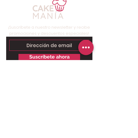
¡Suscríbete a nuestro newsletter y recibe
promociones y descuentos especiales!
Suscríbete ahora
Contáctanos para tu pedido
personalizado:
Solo chat al
6249.9858 - 6269.3973
.
Somos tienda online, nuestro taller
está ubicado en Brisas del Golf,
Panamá, solo para retiros.
Pago Online seguro: