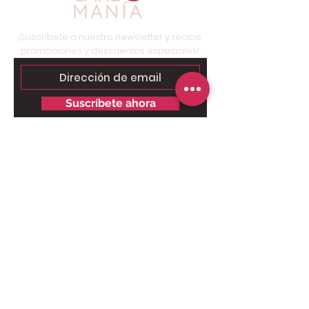
¡Suscríbete a nuestro newsletter y recibe
promociones y descuentos especiales!
Suscríbete ahora
Contáctanos para tu pedido
personalizado:
Solo chat al
6249.9858 - 6269.3973
.
Somos tienda online, nuestro taller
está ubicado en Brisas del Golf,
Panamá, solo para retiros.
Pago Online seguro: