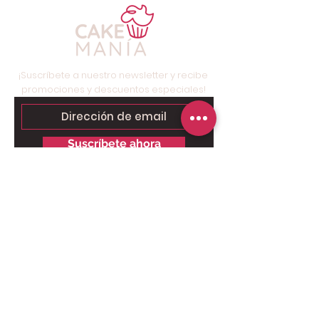
¡Suscríbete a nuestro newsletter y recibe
promociones y descuentos especiales!
Suscríbete ahora
Contáctanos para tu pedido
personalizado:
Solo chat al
6249.9858 - 6269.3973
.
Somos tienda online, nuestro taller
está ubicado en Brisas del Golf,
Panamá, solo para retiros.
Pago Online seguro: