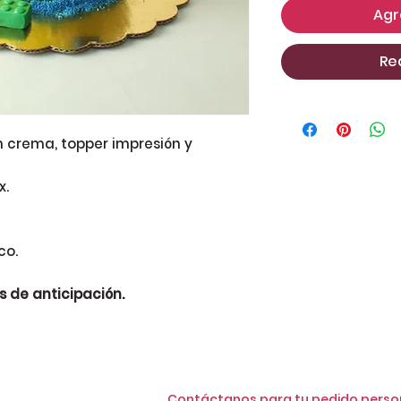
Agr
Re
n crema, topper impresión y
x.
co.
s de anticipación.
Contáctanos para tu pedido perso