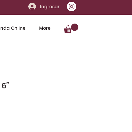
Ingresar
enda Online
More
 6”