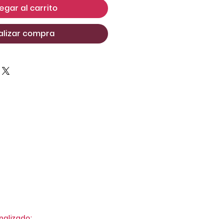
egar al carrito
alizar compra
nalizado: