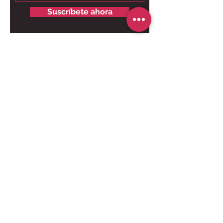
Suscríbete ahora
Contáctanos para tu pedido
personalizado:
Solo chat al
6249.9858 - 6269.3973
.
Somos tienda online, nuestro taller
está ubicado en Brisas del Golf,
Panamá, solo para retiros.
Pago Online seguro:
Horarios de entrega:
De lunes a Viernes 10am - 3pm.
Sábados 9:30am - 1pm.
El horario de entrega será según la ruta