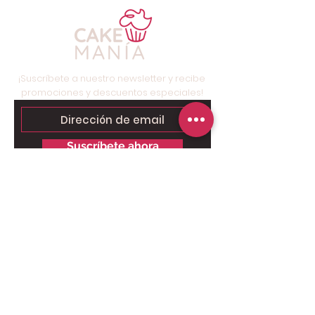
¡Suscríbete a nuestro newsletter y recibe
promociones y descuentos especiales!
Suscríbete ahora
Contáctanos para tu pedido
personalizado:
Solo chat al
6249.9858 - 6269.3973
.
Somos tienda online, nuestro taller
está ubicado en Brisas del Golf,
Panamá, solo para retiros.
Pago Online seguro: