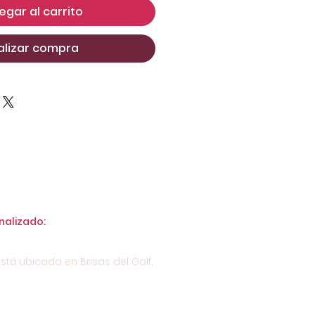
egar al carrito
alizar compra
nalizado:
stá ubicado en Brisas del Golf,