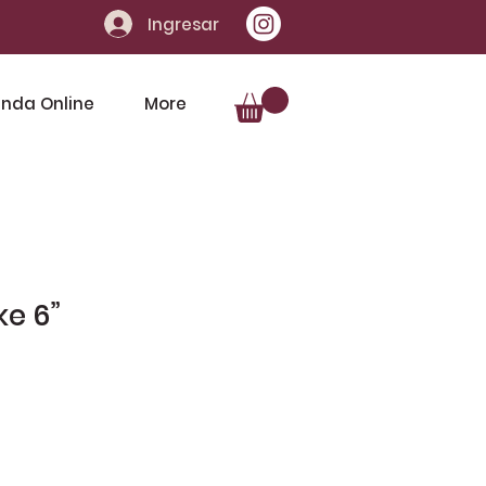
Ingresar
enda Online
More
ke 6”