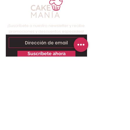
¡Suscríbete a nuestro newsletter y recibe
promociones y descuentos especiales!
Suscríbete ahora
Contáctanos para tu pedido
personalizado:
Solo chat al
6249.9858 - 6269.3973
.
Somos tienda online, nuestro taller
está ubicado en Brisas del Golf,
Panamá, solo para retiros.
Pago Online seguro: