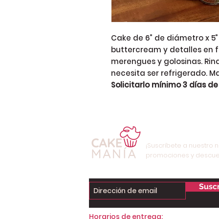
Cake de 6” de diámetro x 5”
buttercream y detalles en 
merengues y golosinas. Rin
necesita ser refrigerado. M
Solicitarlo mínimo 3 días de
¡Suscríbete a nuestro n
promociones y descue
Suscr
Horarios de entrega: